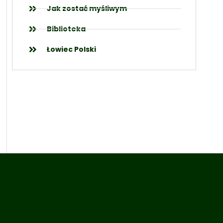
Jak zostać myśliwym
Biblioteka
Łowiec Polski