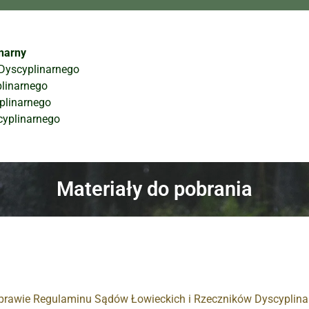
narny
Dyscyplinarnego
plinarnego
plinarnego
cyplinarnego
Materiały do pobrania
sprawie Regulaminu Sądów Łowieckich i Rzeczników Dyscyplin