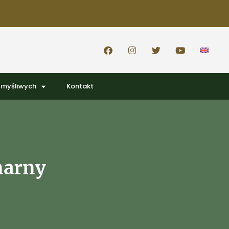
 myśliwych
Kontakt
narny