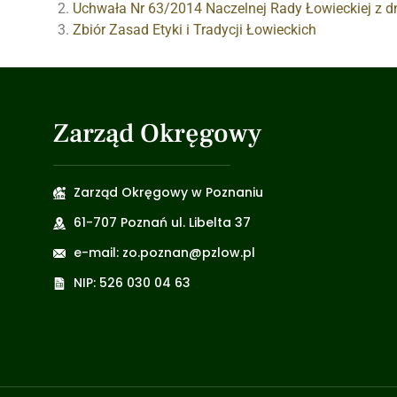
Uchwała Nr 63/2014 Naczelnej Rady Łowieckiej z d
Zbiór Zasad Etyki i Tradycji Łowieckich
Zarząd Okręgowy
Zarząd Okręgowy w Poznaniu
61-707 Poznań ul. Libelta 37
e-mail: zo.poznan@pzlow.pl
NIP: 526 030 04 63