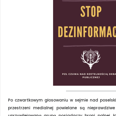
Po czwartkowym głosowaniu w sejmie nad poselskim
przestrzeni medialnej powielane są nieprawdziw
uprzywilejowaną grupą posiadaczy broni palnej, 