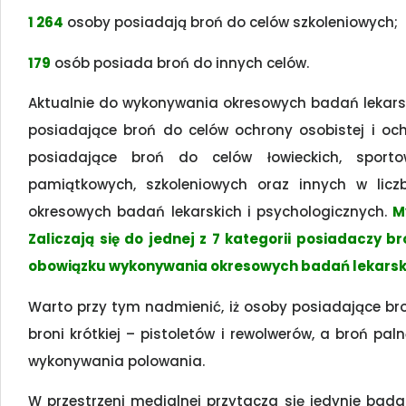
1 264
osoby posiadają broń do celów szkoleniowych;
179
osób posiada broń do innych celów.
Aktualnie do wykonywania okresowych badań lekarsk
posiadające broń do celów ochrony osobistej i och
posiadające broń do celów łowieckich, sportowyc
pamiątkowych, szkoleniowych oraz innych w li
okresowych badań lekarskich i psychologicznych.
M
Zaliczają się do jednej z 7 kategorii posiadaczy b
obowiązku wykonywania okresowych badań lekarski
Warto przy tym nadmienić, iż osoby posiadające bro
broni krótkiej – pistoletów i rewolwerów, a broń pa
wykonywania polowania.
W przestrzeni medialnej przytacza się jedynie badani