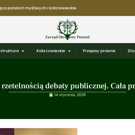
ca polskich myśliwych i koła łowieckie.
Zarząd Okręgowy Poznań
struktura
Koła Łowieckie
Przepisy prawne
Dla
rzetelnością debaty publicznej. Cała p
14 stycznia, 2025