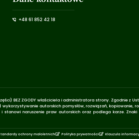
+48 61 852 42 18
zęści) BEZ ZGODY właściciela i administratora strony. Zgodnie z U
.170) wykorzystywanie autorskich pomysłów, rozwiązań, kopiowanie, 
i stanowi naruszenie praw autorskich oraz podlega karze. Znaki
Standardy ochrony małoletnich
Polityka prywatności
Klauzula informac