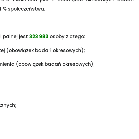
4 % społeczeństwa.
 palnej jest
323 983
osoby z czego:
tej (obowiązek badań okresowych);
 mienia (obowiązek badań okresowych);
cznych;