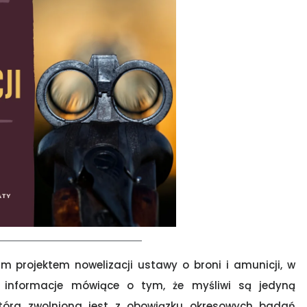
 projektem nowelizacji ustawy o broni i amunicji, w
e informacje mówiące o tym, że myśliwi są jedyną
która zwolniona jest z obowiązku okresowych badań