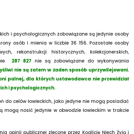
ich i psychologicznych zobowiązane są jedynie osoby
rony osób i mienia w liczbie 36 156. Pozostałe osoby
h, rekonstrukcji historycznych, kolekcjonerskich,
czbie
287 827
nie są zobowiązane do wykonywania
yśliwi nie są zatem w żaden sposób uprzywilejowani.
roni palnej, dla których ustawodawca nie przewidział
ch i psychologicznych.
ń do celów łowieckich, jako jedyne nie mogą posiadać
lną mogą nosić jedynie w obwodzie łowieckim w trakcie
a opinii publicznej zlecone przez Koalicję Niech Żyją i