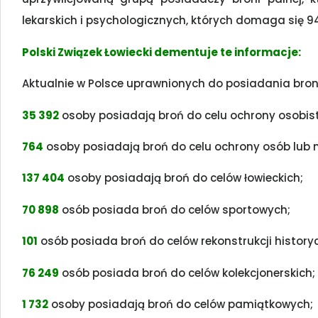
lekarskich i psychologicznych, których domaga się 9
Polski Związek Łowiecki dementuje te informacje:
Aktualnie w Polsce uprawnionych do posiadania broni
35 392
osoby posiadają broń do celu ochrony osobis
764
osoby posiadają broń do celu ochrony osób lub
137 404
osoby posiadają broń do celów łowieckich;
70 898
osób posiada broń do celów sportowych;
101
osób posiada broń do celów rekonstrukcji history
76 249
osób posiada broń do celów kolekcjonerskich;
1 732
osoby posiadają broń do celów pamiątkowych;