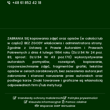
+48 61 852 42 18
ZABRANIA SIĘ kopiowania zdjęć oraz opisów (w całości lub
w części) BEZ ZGODY właściciela i administratora strony.
Zgodnie z Ustawą o Prawie Autorskim i Prawach
Pokrewnych z dnia 4 lutego 1994 roku (Dz.U.94 Nr 24 poz.
83, sprost.: Dz.U.94 Nr 43 poz.170) wykorzystywanie
autorskich pomysłów, rozwiązań, kopiowanie,
rozpowszechnianie zdjęć, fragmentów grafiki, tekstów
opisów w celach zarobkowych, bez zezwolenia autora jest
zabronione i stanowi naruszenie praw autorskich oraz
podlega karze. Znaki towarowe i graficzne są własnością
odpowiednich firm i/lub instytucji.
Standardy ochrony małoletnich
Polityka prywatności
Klauzula informacyjna
Pomoc zdalna
Wsparcie GWP Wirtualnie